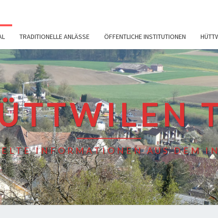
AL
TRADITIONELLE ANLÄSSE
ÖFFENTLICHE INSTITUTIONEN
HÜTT
ÜTTWILEN 
ELTE INFORMATIONEN AUS DEM I